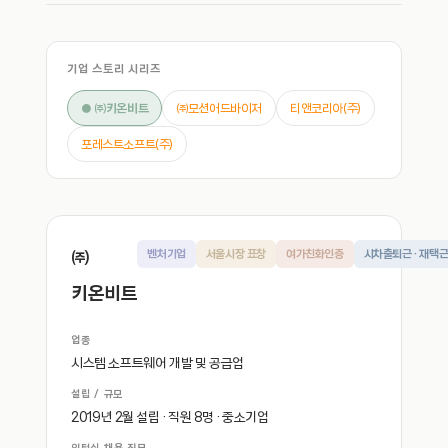
기업 스토리 시리즈
● ㈜키온비트
㈜모션어드바이저
티앤코리아(주)
포레스트소프트(주)
㈜
벤처기업
서울시장 표창
여가친화인증
시차출퇴근 · 재택
키온비트
업종
시스템 소프트웨어 개발 및 공급업
설립 / 규모
2019년 2월 설립 · 직원 8명 · 중소기업