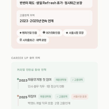
반반차 제도 · 생일 Refresh 휴가 · 정시퇴근 보장
고용연계 이력
2023 · 2025년 연속 연계
◆ 벤처기업 인증
✿ 여가친화인증
★ 서울시장 표창
⏰ 시차출퇴근 · 재택 운영
CAREER UP 참여 이력
커리업 인턴십 참여 연혁
채용연계형 첫 참여
채용연계형
✓ 고용연계
2023
인사·총무 직무 · 1명 정규직 전환
재참여
채용연계형
✓ 고용연계
서울시장 표창
2025
백엔드 개발 직무 포함 · 2명 고용연계