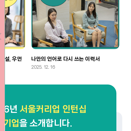
허설, 우먼
나만의 언어로 다시 쓰는 이력서
[
노
2025. 12. 16
경
20
026년
서울커리업 인턴십
여기업
을 소개합니다.