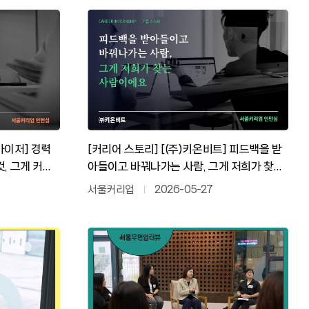
바이저] 경력
[커리어 스토리] [(주)키온비트] 피드백을 받
것, 그게 커리
아들이고 바꿔나가는 사람, 그게 저희가 찾는
사람이에요
서울커리업
2026-05-27